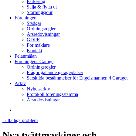
Parkering
Sälja & flytta ut
Störningsjour
Föreningen
Stadgar
Ordningsregler
Årsredovisningar
GDPR
För mäklare
Kontakt
Felanmälan
Föreningens Garage
Ordningsregler
Frågor gällande garageplatser
Särskilda bestämmelser för Engelsmannen 4 Garaget
Arkiv
Nyhetsarkiv
Protokoll föreningsstämma
Årsredovisningar
search
Tillfälliga problem
Nya tvättmaskiner och