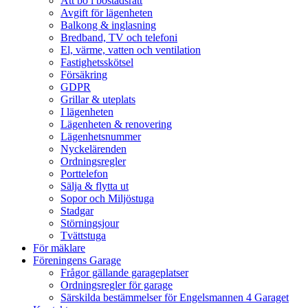
Att bo i bostadsrätt
Avgift för lägenheten
Balkong & inglasning
Bredband, TV och telefoni
El, värme, vatten och ventilation
Fastighetsskötsel
Försäkring
GDPR
Grillar & uteplats
I lägenheten
Lägenheten & renovering
Lägenhetsnummer
Nyckelärenden
Ordningsregler
Porttelefon
Sälja & flytta ut
Sopor och Miljöstuga
Stadgar
Störningsjour
Tvättstuga
För mäklare
Föreningens Garage
Frågor gällande garageplatser
Ordningsregler för garage
Särskilda bestämmelser för Engelsmannen 4 Garaget