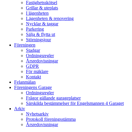
Fastighetsskötsel
Grillar & uteplats
I lägenheten
Lägenheten & renovering
Nycklar & taggar
Parkering
Sälja & flytta ut
Störningsjour
Föreningen
Stadgar
Ordningsregler
Årsredovisningar
GDPR
För mäklare
Kontakt
Felanmälan
Föreningens Garage
Ordningsregler
Frågor gällande garageplatser
Särskilda bestämmelser för Engelsmannen 4 Garaget
Arkiv
Nyhetsarkiv
Protokoll föreningsstämma
Årsredovisningar