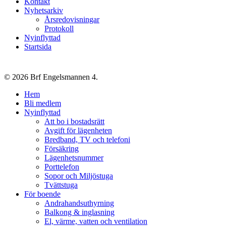
Kontakt
Nyhetsarkiv
Årsredovisningar
Protokoll
Nyinflyttad
Startsida
© 2026 Brf Engelsmannen 4.
Close
Hem
Menu
Bli medlem
Nyinflyttad
Att bo i bostadsrätt
Avgift för lägenheten
Bredband, TV och telefoni
Försäkring
Lägenhetsnummer
Porttelefon
Sopor och Miljöstuga
Tvättstuga
För boende
Andrahandsuthyrning
Balkong & inglasning
El, värme, vatten och ventilation