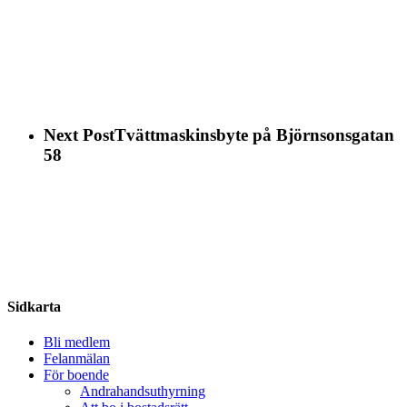
Next Post
Tvättmaskinsbyte på Björnsonsgatan
58
Share
Sidkarta
Bli medlem
Felanmälan
För boende
Andrahandsuthyrning