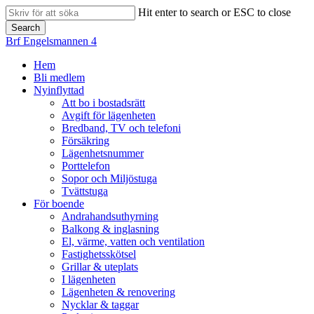
Skip
Hit enter to search or ESC to close
to
Search
main
Close
Brf Engelsmannen 4
content
Search
search
Menu
Hem
Bli medlem
Nyinflyttad
Att bo i bostadsrätt
Avgift för lägenheten
Bredband, TV och telefoni
Försäkring
Lägenhetsnummer
Porttelefon
Sopor och Miljöstuga
Tvättstuga
För boende
Andrahandsuthyrning
Balkong & inglasning
El, värme, vatten och ventilation
Fastighetsskötsel
Grillar & uteplats
I lägenheten
Lägenheten & renovering
Nycklar & taggar