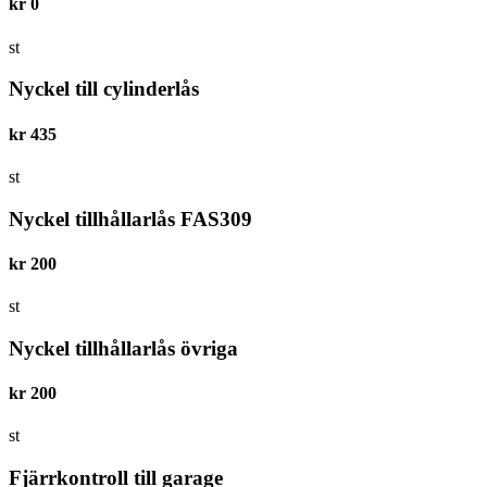
kr
0
st
Nyckel till cylinderlås
kr
435
st
Nyckel tillhållarlås FAS309
kr
200
st
Nyckel tillhållarlås övriga
kr
200
st
Fjärrkontroll till garage