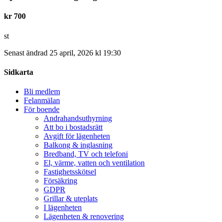
kr
700
st
Senast ändrad 25 april, 2026 kl 19:30
Sidkarta
Bli medlem
Felanmälan
För boende
Andrahandsuthyrning
Att bo i bostadsrätt
Avgift för lägenheten
Balkong & inglasning
Bredband, TV och telefoni
El, värme, vatten och ventilation
Fastighetsskötsel
Försäkring
GDPR
Grillar & uteplats
I lägenheten
Lägenheten & renovering