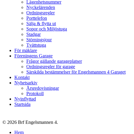
Lägenhetsnummer
Nyckelärenden
Ordningsregler
Porttelefon
Sälja & flytta ut
Sopor och Miljöstuga
Stadgar
Störningsjour
Tvättstuga
För mäklare
Föreningens Garage
Frågor gällande garageplatser
Ordningsregler för garage
Särskilda bestämmelser för Engelsmannen 4 Garaget
Kontakt
Nyhetsarkiv
Årsredovisningar
Protokoll
Nyinflyttad
Startsida
© 2026 Brf Engelsmannen 4.
Close
Hem