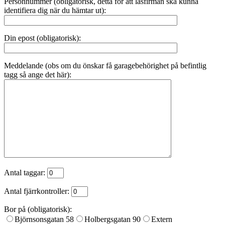
Personnummer (obligatorisk, detta för att låsfirman ska kunna
identifiera dig när du hämtar ut):
Din epost (obligatorisk):
Meddelande (obs om du önskar få garagebehörighet på befintlig
tagg så ange det här):
Antal taggar:
Antal fjärrkontroller:
Bor på (obligatorisk):
Björnsonsgatan 58
Holbergsgatan 90
Extern