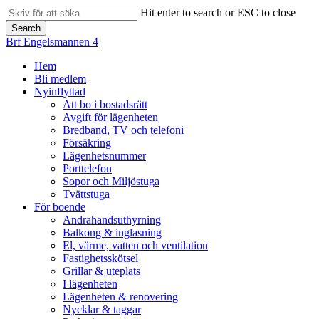
Skip
Hit enter to search or ESC to close
to
Search
main
Close
Brf Engelsmannen 4
content
Search
search
Menu
Hem
Bli medlem
Nyinflyttad
Att bo i bostadsrätt
Avgift för lägenheten
Bredband, TV och telefoni
Försäkring
Lägenhetsnummer
Porttelefon
Sopor och Miljöstuga
Tvättstuga
För boende
Andrahandsuthyrning
Balkong & inglasning
El, värme, vatten och ventilation
Fastighetsskötsel
Grillar & uteplats
I lägenheten
Lägenheten & renovering
Nycklar & taggar