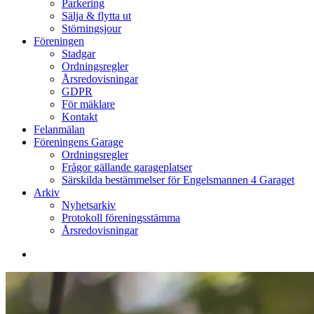
Parkering
Sälja & flytta ut
Störningsjour
Föreningen
Stadgar
Ordningsregler
Årsredovisningar
GDPR
För mäklare
Kontakt
Felanmälan
Föreningens Garage
Ordningsregler
Frågor gällande garageplatser
Särskilda bestämmelser för Engelsmannen 4 Garaget
Arkiv
Nyhetsarkiv
Protokoll föreningsstämma
Årsredovisningar
search