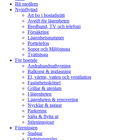
Menu
Bli medlem
Nyinflyttad
Att bo i bostadsrätt
Avgift för lägenheten
Bredband, TV och telefoni
Försäkring
Lägenhetsnummer
Porttelefon
Sopor och Miljöstuga
Tvättstuga
För boende
Andrahandsuthyrning
Balkong & inglasning
El, värme, vatten och ventilation
Fastighetsskötsel
Grillar & uteplats
I lägenheten
Lägenheten & renovering
Nycklar & taggar
Parkering
Sälja & flytta ut
Störningsjour
Föreningen
Stadgar
Ordningsregler