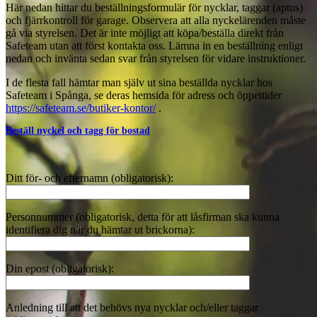
Här nedan hittar du beställningsformulär för nycklar, taggar (aptus)
och fjärrkontroll för garage. Observera att alla nyckelärenden måste
gå via styrelsen. Det är inte möjligt att köpa/beställa direkt från
Safeteam utan att först kontakta oss. Lämna in en beställning enligt
nedan och invänta sedan svar från styrelsen för vidare instruktioner.
I de flesta fall hämtar man själv ut sina beställda nycklar hos
Safeteam i Spånga, se deras hemsida för adress och öppettider
https://safeteam.se/butiker-kontor/
.
Beställ nyckel och tagg för bostad
Ditt för- och efternamn (obligatorisk):
Personnummer (obligatorisk, detta för att låsfirman ska kunna
identifiera dig när du hämtar ut brickorna):
Din epost (obligatorisk):
Anledning till att det behövs nya nycklar och/eller taggar