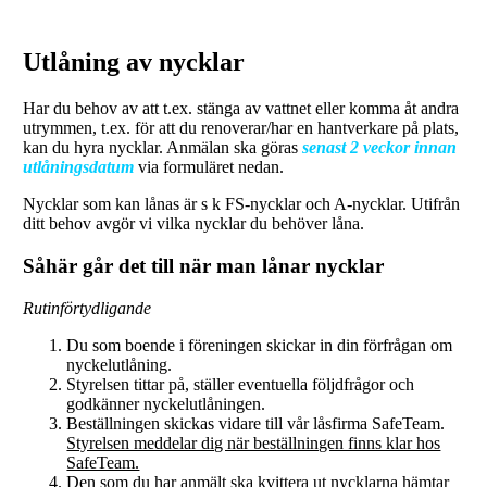
Utlåning av nycklar
Har du behov av att t.ex. stänga av vattnet eller komma åt andra
utrymmen, t.ex. för att du renoverar/har en hantverkare på plats,
kan du hyra nycklar. Anmälan ska göras
senast 2 veckor innan
utlåningsdatum
via formuläret nedan.
Nycklar som kan lånas är s k FS-nycklar och A-nycklar. Utifrån
ditt behov avgör vi vilka nycklar du behöver låna.
Såhär går det till när man lånar nycklar
Rutinförtydligande
Du som boende i föreningen skickar in din förfrågan om
nyckelutlåning.
Styrelsen tittar på, ställer eventuella följdfrågor och
godkänner nyckelutlåningen.
Beställningen skickas vidare till vår låsfirma SafeTeam.
Styrelsen meddelar dig när beställningen finns klar hos
SafeTeam.
Den som du har anmält ska kvittera ut nycklarna hämtar