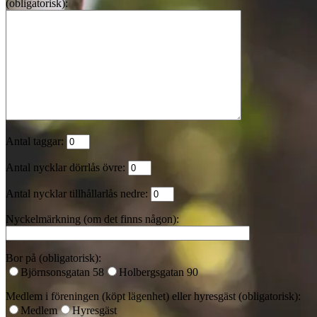
(obligatorisk):
Antal taggar:
Antal nycklar dörrlås övre:
Antal nycklar tillhållarlås nedre:
Nyckelmärkning (om det finns någon):
Bor på (obligatorisk):
Björnsonsgatan 58
Holbergsgatan 90
Medlem i föreningen (köpt lägenhet) eller hyresgäst (obligatorisk):
Medlem
Hyresgäst