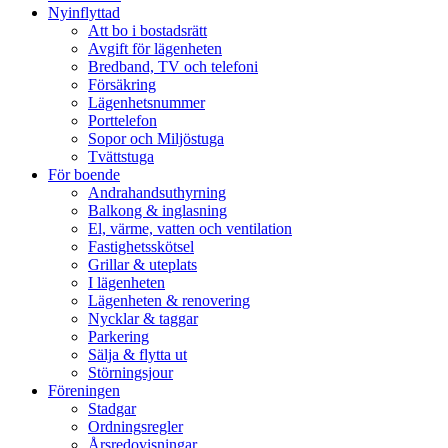
Nyinflyttad
Att bo i bostadsrätt
Avgift för lägenheten
Bredband, TV och telefoni
Försäkring
Lägenhetsnummer
Porttelefon
Sopor och Miljöstuga
Tvättstuga
För boende
Andrahandsuthyrning
Balkong & inglasning
El, värme, vatten och ventilation
Fastighetsskötsel
Grillar & uteplats
I lägenheten
Lägenheten & renovering
Nycklar & taggar
Parkering
Sälja & flytta ut
Störningsjour
Föreningen
Stadgar
Ordningsregler
Årsredovisningar