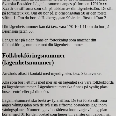
Svenska Bostäder. Lägenhetsnumret anges på formen 17010xxx.
Xxx är de siffrorna som står på utsidan av din lägenhetsdörr. De står
på formatet x:xx. Om du bor på Björnsonsgatan 58 är den första
siffran 1. Om du bor på Holbergsgatan 90 är den första siffran 2.
Ditt lägenhetsnummer kan då t.ex. vara 170 10 1 11 om du bor på
Björnsonsgatan 58.
Längre ner på sidan finns en förteckning som matchar ditt
folkbokföringsnummer mot ditt lägenhetsnummer.
Folkbokföringsnummer
(lägenhetsnummer)
Används oftast i kontakt med myndigheter, t.ex. Skatteverket.
Alla som bor i ett hus med mer än en lägenhet ska vara folkbokförda
på lägenhetsnummer. Lägenhetsnumret ska finnas på synlig plats i
husets entré eller på din dörr.
Lägenhetsnumret ska bestå av fyra siffror. De två första siffrorna
anger våningsplan och de två sista siffrorna bostadens läge inom
våningsplanet. Numrering av bostäderna inom varje våningsplan
börjar med 01 för den bostad som ligger till vänster om trappan när