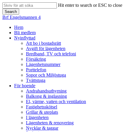
Skip
Hit enter to search or ESC to close
to
Search
main
Close
Brf Engelsmannen 4
content
Search
search
Menu
Hem
Bli medlem
Nyinflyttad
Att bo i bostadsrätt
Avgift för lägenheten
Bredband, TV och telefoni
Försäkring
Lägenhetsnummer
Porttelefon
Sopor och Miljöstuga
Tvättstuga
För boende
Andrahandsuthyrning
Balkong & inglasning
El, värme, vatten och ventilation
Fastighetsskötsel
Grillar & uteplats
I lägenheten
Lägenheten & renovering
Nycklar & taggar