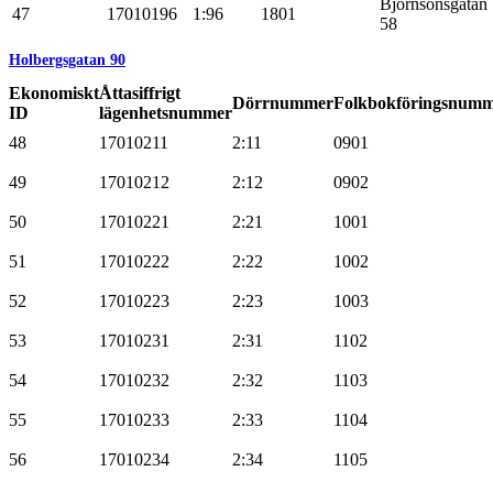
Björnsonsgatan
47
17010196
1:96
1801
58
Holbergsgatan 90
Ekonomiskt
Åttasiffrigt
Dörrnummer
Folkbokföringsnum
ID
lägenhetsnummer
48
17010211
2:11
0901
49
17010212
2:12
0902
50
17010221
2:21
1001
51
17010222
2:22
1002
52
17010223
2:23
1003
53
17010231
2:31
1102
54
17010232
2:32
1103
55
17010233
2:33
1104
56
17010234
2:34
1105