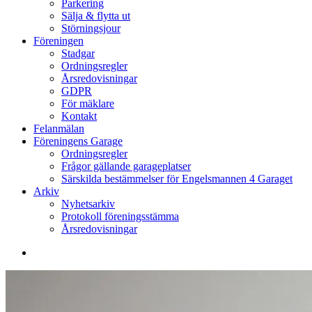
Parkering
Sälja & flytta ut
Störningsjour
Föreningen
Stadgar
Ordningsregler
Årsredovisningar
GDPR
För mäklare
Kontakt
Felanmälan
Föreningens Garage
Ordningsregler
Frågor gällande garageplatser
Särskilda bestämmelser för Engelsmannen 4 Garaget
Arkiv
Nyhetsarkiv
Protokoll föreningsstämma
Årsredovisningar
search