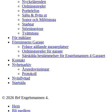
Nyckelärenden
Ordningsregler
Porttelefon
Sälja & flytta ut
Sopor och Miljöstuga
Stadgar
Störningsjour
Tvättstuga
För mäklare
Föreningens Garage
Frågor gällande garageplatser
Ordningsregler för garage
Särskilda bestämmelser för Engelsmannen 4 Garaget
Kontakt
Nyhetsarkiv
Årsredovisningar
Protokoll
Nyinflyttad
Startsida
© 2026 Brf Engelsmannen 4.
Close
Hem
Menu
Bli medlem