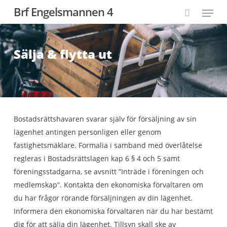
Skip
Menu
Brf Engelsmannen 4
to
search
Close
main
Menu
content
Sälja & flytta ut
Bostadsrättshavaren svarar själv för försäljning av sin
lägenhet antingen personligen eller genom
fastighetsmäklare. Formalia i samband med överlåtelse
regleras i Bostadsrättslagen kap 6 § 4 och 5 samt
föreningsstadgarna, se avsnitt ”Inträde i föreningen och
medlemskap”. Kontakta den ekonomiska förvaltaren om
du har frågor rörande försäljningen av din lägenhet.
Informera den ekonomiska förvaltaren när du har bestämt
dig för att sälja din lägenhet. Tillsyn skall ske av