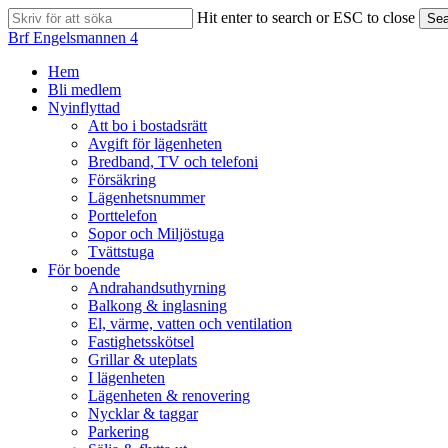
Skip
Hit enter to search or ESC to close
Sea
to
Close
Brf Engelsmannen 4
main
Search
content
search
Menu
Hem
Bli medlem
Nyinflyttad
Att bo i bostadsrätt
Avgift för lägenheten
Bredband, TV och telefoni
Försäkring
Lägenhetsnummer
Porttelefon
Sopor och Miljöstuga
Tvättstuga
För boende
Andrahandsuthyrning
Balkong & inglasning
El, värme, vatten och ventilation
Fastighetsskötsel
Grillar & uteplats
I lägenheten
Lägenheten & renovering
Nycklar & taggar
Parkering