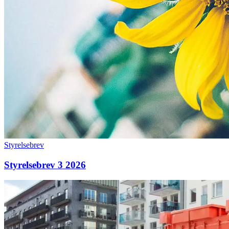
Styrelsebrev
Styrelsebrev 3 2026
Pop-
up
återbruk
finns
i