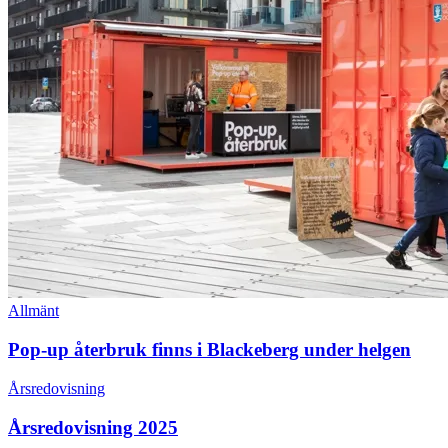
Blackeberg
under
helgen
Allmänt
Pop-up återbruk finns i Blackeberg under helgen
Årsredovisning
Årsredovisning
2025
Årsredovisning 2025