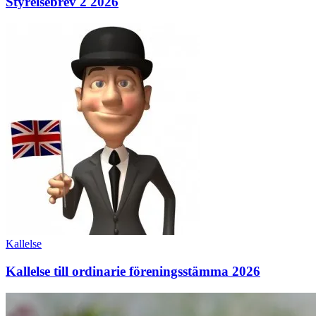
Styrelsebrev 2 2026
Kallelse
till
ordinarie
föreningsstämma
2026
Kallelse
Kallelse till ordinarie föreningsstämma 2026
DAGS
FÖR