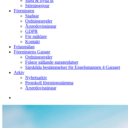
Sälja & flytta ut
Störningsjour
Föreningen
Stadgar
Ordningsregler
Årsredovisningar
GDPR
För mäklare
Kontakt
Felanmälan
Föreningens Garage
Ordningsregler
Frågor gällande garageplatser
Särskilda bestämmelser för Engelsmannen 4 Garaget
Arkiv
Nyhetsarkiv
Protokoll föreningsstämma
Årsredovisningar
search
Styrelsebrev
3
2026