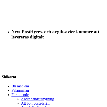
Next Post
Hyres- och avgiftsavier kommer att
levereras digitalt
Share
Sidkarta
Bli medlem
Felanmälan
För boende
Andrahandsuthyrning
Att bo i bostadsrätt