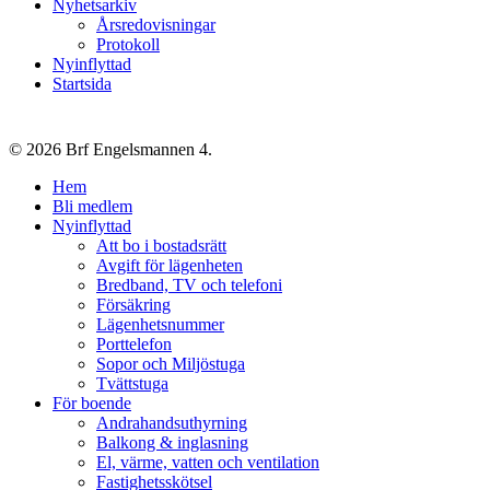
Nyhetsarkiv
Årsredovisningar
Protokoll
Nyinflyttad
Startsida
© 2026 Brf Engelsmannen 4.
Close
Hem
Menu
Bli medlem
Nyinflyttad
Att bo i bostadsrätt
Avgift för lägenheten
Bredband, TV och telefoni
Försäkring
Lägenhetsnummer
Porttelefon
Sopor och Miljöstuga
Tvättstuga
För boende
Andrahandsuthyrning
Balkong & inglasning
El, värme, vatten och ventilation
Fastighetsskötsel