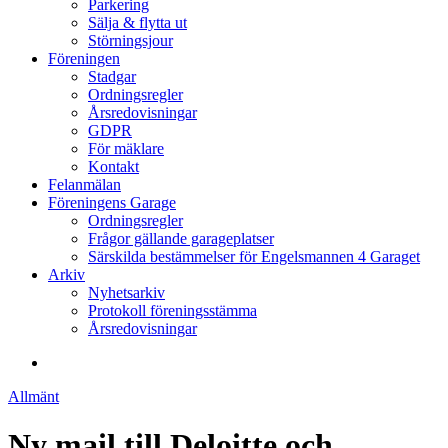
Parkering
Sälja & flytta ut
Störningsjour
Föreningen
Stadgar
Ordningsregler
Årsredovisningar
GDPR
För mäklare
Kontakt
Felanmälan
Föreningens Garage
Ordningsregler
Frågor gällande garageplatser
Särskilda bestämmelser för Engelsmannen 4 Garaget
Arkiv
Nyhetsarkiv
Protokoll föreningsstämma
Årsredovisningar
search
Allmänt
Ny mail till Deloitte och