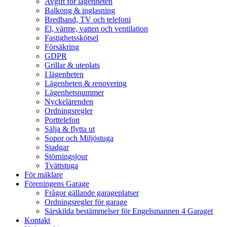
Avgift för lägenheten
Balkong & inglasning
Bredband, TV och telefoni
El, värme, vatten och ventilation
Fastighetsskötsel
Försäkring
GDPR
Grillar & uteplats
I lägenheten
Lägenheten & renovering
Lägenhetsnummer
Nyckelärenden
Ordningsregler
Porttelefon
Sälja & flytta ut
Sopor och Miljöstuga
Stadgar
Störningsjour
Tvättstuga
För mäklare
Föreningens Garage
Frågor gällande garageplatser
Ordningsregler för garage
Särskilda bestämmelser för Engelsmannen 4 Garaget
Kontakt