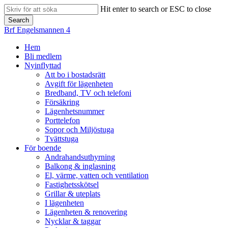
Skip
Hit enter to search or ESC to close
to
Search
main
Close
Brf Engelsmannen 4
content
Search
search
Menu
Hem
Bli medlem
Nyinflyttad
Att bo i bostadsrätt
Avgift för lägenheten
Bredband, TV och telefoni
Försäkring
Lägenhetsnummer
Porttelefon
Sopor och Miljöstuga
Tvättstuga
För boende
Andrahandsuthyrning
Balkong & inglasning
El, värme, vatten och ventilation
Fastighetsskötsel
Grillar & uteplats
I lägenheten
Lägenheten & renovering
Nycklar & taggar