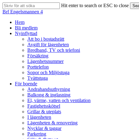
Skip
Hit enter to search or ESC to close
Sea
to
Close
Brf Engelsmannen 4
main
Search
content
search
Menu
Hem
Bli medlem
Nyinflyttad
Att bo i bostadsrätt
Avgift för lägenheten
Bredband, TV och telefoni
Försäkring
Lägenhetsnummer
Porttelefon
Sopor och Miljöstuga
Tvättstuga
För boende
Andrahandsuthyrning
Balkong & inglasning
El, värme, vatten och ventilation
Fastighetsskötsel
Grillar & uteplats
I lägenheten
Lägenheten & renovering
Nycklar & taggar
Parkering