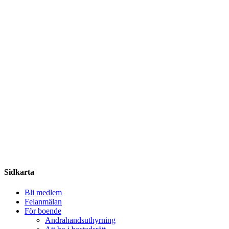
Share
Sidkarta
Bli medlem
Felanmälan
För boende
Andrahandsuthyrning