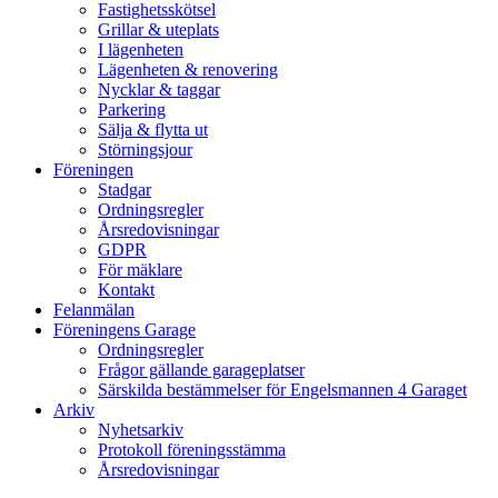
Fastighetsskötsel
Grillar & uteplats
I lägenheten
Lägenheten & renovering
Nycklar & taggar
Parkering
Sälja & flytta ut
Störningsjour
Föreningen
Stadgar
Ordningsregler
Årsredovisningar
GDPR
För mäklare
Kontakt
Felanmälan
Föreningens Garage
Ordningsregler
Frågor gällande garageplatser
Särskilda bestämmelser för Engelsmannen 4 Garaget
Arkiv
Nyhetsarkiv
Protokoll föreningsstämma
Årsredovisningar