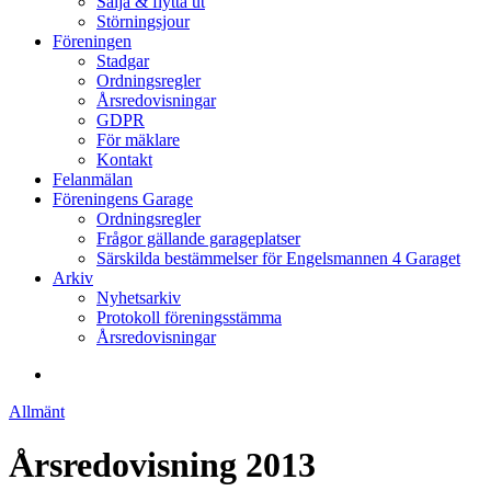
Sälja & flytta ut
Störningsjour
Föreningen
Stadgar
Ordningsregler
Årsredovisningar
GDPR
För mäklare
Kontakt
Felanmälan
Föreningens Garage
Ordningsregler
Frågor gällande garageplatser
Särskilda bestämmelser för Engelsmannen 4 Garaget
Arkiv
Nyhetsarkiv
Protokoll föreningsstämma
Årsredovisningar
search
Allmänt
Årsredovisning 2013