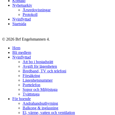
Kontakt
Nyhetsarkiv
Årsredovisningar
Protokoll
Nyinflyttad
Startsida
© 2026 Brf Engelsmannen 4.
Close
Hem
Menu
Bli medlem
Nyinflyttad
Att bo i bostadsrätt
Avgift för lägenheten
Bredband, TV och telefoni
Försäkring
Lägenhetsnummer
Porttelefon
Sopor och Miljöstuga
Tvättstuga
För boende
Andrahandsuthyrning
Balkong & inglasning
El, värme, vatten och ventilation