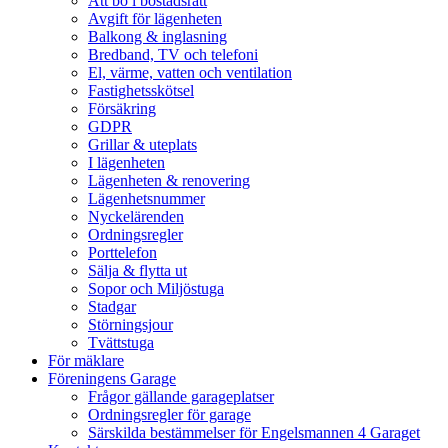
Att bo i bostadsrätt
Avgift för lägenheten
Balkong & inglasning
Bredband, TV och telefoni
El, värme, vatten och ventilation
Fastighetsskötsel
Försäkring
GDPR
Grillar & uteplats
I lägenheten
Lägenheten & renovering
Lägenhetsnummer
Nyckelärenden
Ordningsregler
Porttelefon
Sälja & flytta ut
Sopor och Miljöstuga
Stadgar
Störningsjour
Tvättstuga
För mäklare
Föreningens Garage
Frågor gällande garageplatser
Ordningsregler för garage
Särskilda bestämmelser för Engelsmannen 4 Garaget