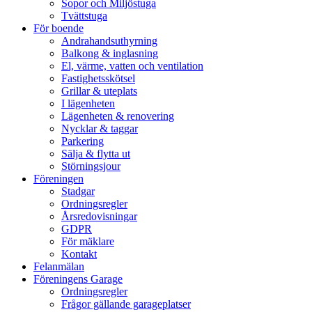
Sopor och Miljöstuga
Tvättstuga
För boende
Andrahandsuthyrning
Balkong & inglasning
El, värme, vatten och ventilation
Fastighetsskötsel
Grillar & uteplats
I lägenheten
Lägenheten & renovering
Nycklar & taggar
Parkering
Sälja & flytta ut
Störningsjour
Föreningen
Stadgar
Ordningsregler
Årsredovisningar
GDPR
För mäklare
Kontakt
Felanmälan
Föreningens Garage
Ordningsregler
Frågor gällande garageplatser