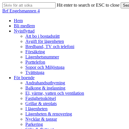
Skip
Hit enter to search or ESC to close
Sea
to
Close
Brf Engelsmannen 4
main
Search
content
search
Menu
Hem
Bli medlem
Nyinflyttad
Att bo i bostadsrätt
Avgift för lägenheten
Bredband, TV och telefoni
Försäkring
Lägenhetsnummer
Porttelefon
Sopor och Miljöstuga
Tvättstuga
För boende
Andrahandsuthyrning
Balkong & inglasning
El, värme, vatten och ventilation
Fastighetsskötsel
Grillar & uteplats
I lägenheten
Lägenheten & renovering
Nycklar & taggar
Parkering