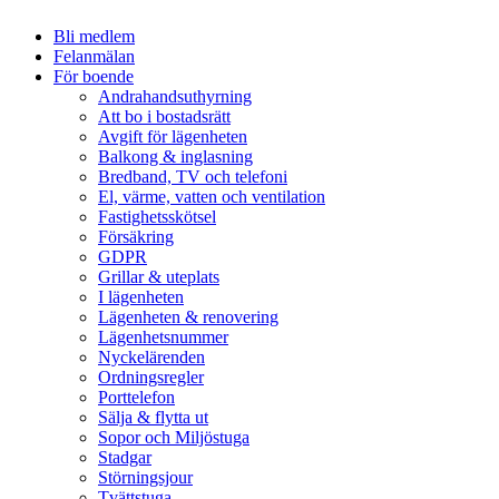
Bli medlem
Felanmälan
För boende
Andrahandsuthyrning
Att bo i bostadsrätt
Avgift för lägenheten
Balkong & inglasning
Bredband, TV och telefoni
El, värme, vatten och ventilation
Fastighetsskötsel
Försäkring
GDPR
Grillar & uteplats
I lägenheten
Lägenheten & renovering
Lägenhetsnummer
Nyckelärenden
Ordningsregler
Porttelefon
Sälja & flytta ut
Sopor och Miljöstuga
Stadgar
Störningsjour
Tvättstuga