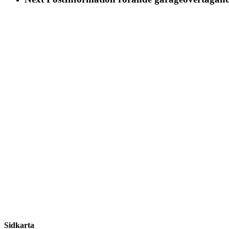
Share
Sidkarta