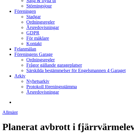
Sälja & flytta ut
Störningsjour
Föreningen
Stadgar
Ordningsregler
Årsredovisningar
GDPR
För mäklare
Kontakt
Felanmälan
Föreningens Garage
Ordningsregler
Frågor gällande garageplatser
Särskilda bestämmelser för Engelsmannen 4 Garaget
Arkiv
Nyhetsarkiv
Protokoll föreningsstämma
Årsredovisningar
search
Allmänt
Planerat avbrott i fjärrvärmelev