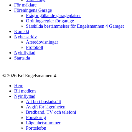
För mäklare
Föreningens Garage
Frågor gällande garageplatser
Ordningsregler för garage
Särskilda bestämmelser för Engelsmannen 4 Garaget
Kontakt
Nyhetsarkiv
Årsredovisningar
Protokoll
Nyinflyttad
Startsida
© 2026 Brf Engelsmannen 4.
Close
Hem
Menu
Bli medlem
Nyinflyttad
Att bo i bostadsrätt
Avgift för lägenheten
Bredband, TV och telefoni
Försäkring
Lägenhetsnummer
Porttelefon