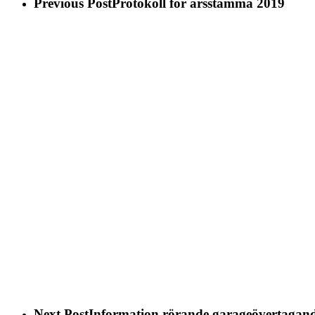
Previous Post
Protokoll för årsstämma 2019
Next Post
Information rörande garageövertagand