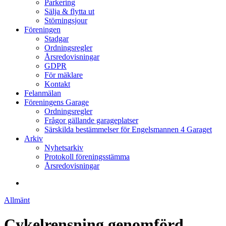
Parkering
Sälja & flytta ut
Störningsjour
Föreningen
Stadgar
Ordningsregler
Årsredovisningar
GDPR
För mäklare
Kontakt
Felanmälan
Föreningens Garage
Ordningsregler
Frågor gällande garageplatser
Särskilda bestämmelser för Engelsmannen 4 Garaget
Arkiv
Nyhetsarkiv
Protokoll föreningsstämma
Årsredovisningar
search
Allmänt
Cykelrensning genomförd