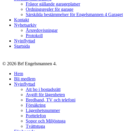
Frågor gällande garageplatser
Ordningsregler för garage
Särskilda bestämmelser för Engelsmannen 4 Garaget
Kontakt
Nyhetsarkiv
Årsredovisningar
Protokoll
Nyinflyttad
Startsida
© 2026 Brf Engelsmannen 4.
Close
Hem
Menu
Bli medlem
Nyinflyttad
Att bo i bostadsrätt
Avgift för lägenheten
Bredband, TV och telefoni
Försäkring
Lägenhetsnummer
Porttelefon
Sopor och Miljöstuga
Tvättstuga