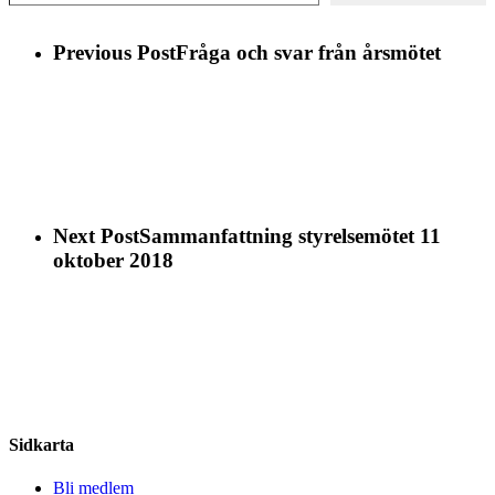
Previous Post
Fråga och svar från årsmötet
Next Post
Sammanfattning styrelsemötet 11
oktober 2018
Share
Sidkarta
Bli medlem