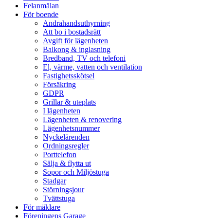
Felanmälan
För boende
Andrahandsuthyrning
Att bo i bostadsrätt
Avgift för lägenheten
Balkong & inglasning
Bredband, TV och telefoni
El, värme, vatten och ventilation
Fastighetsskötsel
Försäkring
GDPR
Grillar & uteplats
I lägenheten
Lägenheten & renovering
Lägenhetsnummer
Nyckelärenden
Ordningsregler
Porttelefon
Sälja & flytta ut
Sopor och Miljöstuga
Stadgar
Störningsjour
Tvättstuga
För mäklare
Föreningens Garage