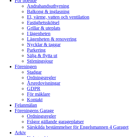
För boende
Andrahandsuthyrning
Balkong & inglasning
El, värme, vatten och ventilation
Fastighetsskötsel
Grillar & uteplats
I lägenheten
Lägenheten & renovering
Nycklar & taggar
Parkering
Sälja & flytta ut
Störningsjour
Föreningen
Stadgar
Ordningsregler
Årsredovisningar
GDPR
För mäklare
Kontakt
Felanmälan
Föreningens Garage
Ordningsregler
Frågor gällande garageplatser
Särskilda bestämmelser för Engelsmannen 4 Garaget
Arkiv