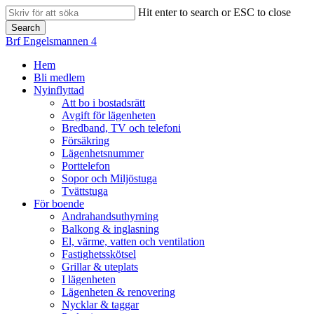
Skip
Hit enter to search or ESC to close
to
Search
main
Close
Brf Engelsmannen 4
content
Search
search
Menu
Hem
Bli medlem
Nyinflyttad
Att bo i bostadsrätt
Avgift för lägenheten
Bredband, TV och telefoni
Försäkring
Lägenhetsnummer
Porttelefon
Sopor och Miljöstuga
Tvättstuga
För boende
Andrahandsuthyrning
Balkong & inglasning
El, värme, vatten och ventilation
Fastighetsskötsel
Grillar & uteplats
I lägenheten
Lägenheten & renovering
Nycklar & taggar