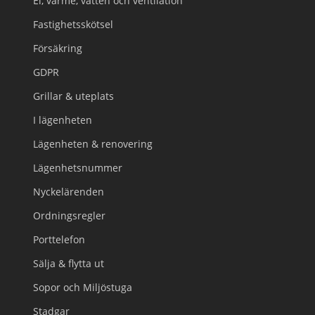
El, värme, vatten och ventilation
Fastighetsskötsel
Försäkring
GDPR
Grillar & uteplats
I lägenheten
Lägenheten & renovering
Lägenhetsnummer
Nyckelärenden
Ordningsregler
Porttelefon
Sälja & flytta ut
Sopor och Miljöstuga
Stadgar