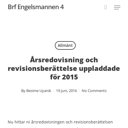
Skip
Menu
Brf Engelsmannen 4
to
search
Close
main
Menu
content
Allmänt
Årsredovisning och
revisionsberättelse uppladdade
för 2015
By
Besime Uyanik
19 juni, 2016
No Comments
Nu hittar ni årsredovisningen och revisionsberättelsen