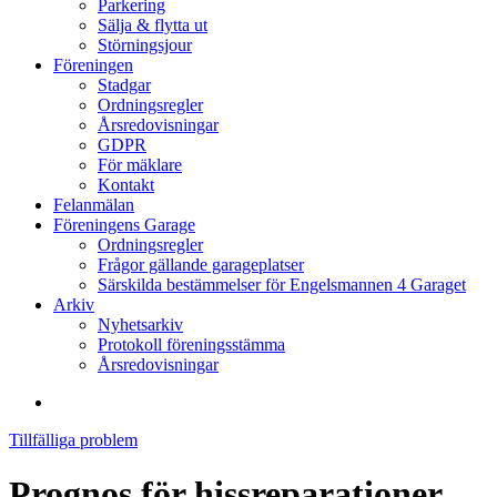
Parkering
Sälja & flytta ut
Störningsjour
Föreningen
Stadgar
Ordningsregler
Årsredovisningar
GDPR
För mäklare
Kontakt
Felanmälan
Föreningens Garage
Ordningsregler
Frågor gällande garageplatser
Särskilda bestämmelser för Engelsmannen 4 Garaget
Arkiv
Nyhetsarkiv
Protokoll föreningsstämma
Årsredovisningar
search
Tillfälliga problem
Prognos för hissreparationer