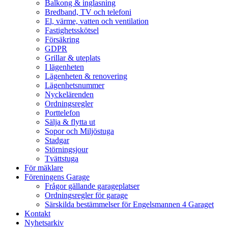
Balkong & inglasning
Bredband, TV och telefoni
El, värme, vatten och ventilation
Fastighetsskötsel
Försäkring
GDPR
Grillar & uteplats
I lägenheten
Lägenheten & renovering
Lägenhetsnummer
Nyckelärenden
Ordningsregler
Porttelefon
Sälja & flytta ut
Sopor och Miljöstuga
Stadgar
Störningsjour
Tvättstuga
För mäklare
Föreningens Garage
Frågor gällande garageplatser
Ordningsregler för garage
Särskilda bestämmelser för Engelsmannen 4 Garaget
Kontakt
Nyhetsarkiv