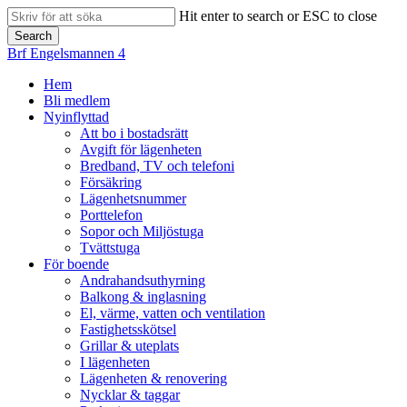
Skip
Hit enter to search or ESC to close
to
Search
main
Close
Brf Engelsmannen 4
content
Search
search
Menu
Hem
Bli medlem
Nyinflyttad
Att bo i bostadsrätt
Avgift för lägenheten
Bredband, TV och telefoni
Försäkring
Lägenhetsnummer
Porttelefon
Sopor och Miljöstuga
Tvättstuga
För boende
Andrahandsuthyrning
Balkong & inglasning
El, värme, vatten och ventilation
Fastighetsskötsel
Grillar & uteplats
I lägenheten
Lägenheten & renovering
Nycklar & taggar