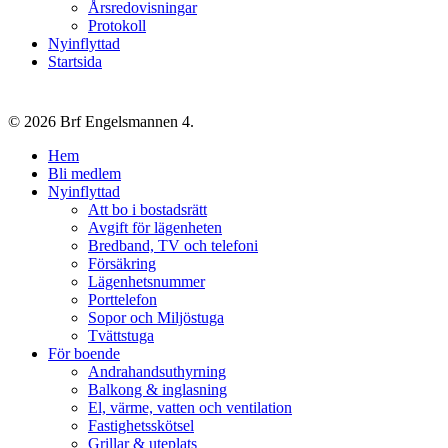
Årsredovisningar
Protokoll
Nyinflyttad
Startsida
© 2026 Brf Engelsmannen 4.
Close
Hem
Menu
Bli medlem
Nyinflyttad
Att bo i bostadsrätt
Avgift för lägenheten
Bredband, TV och telefoni
Försäkring
Lägenhetsnummer
Porttelefon
Sopor och Miljöstuga
Tvättstuga
För boende
Andrahandsuthyrning
Balkong & inglasning
El, värme, vatten och ventilation
Fastighetsskötsel
Grillar & uteplats