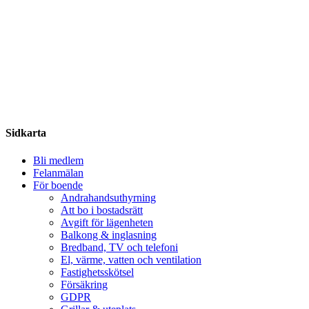
Share
Sidkarta
Bli medlem
Felanmälan
För boende
Andrahandsuthyrning
Att bo i bostadsrätt
Avgift för lägenheten
Balkong & inglasning
Bredband, TV och telefoni
El, värme, vatten och ventilation
Fastighetsskötsel
Försäkring
GDPR