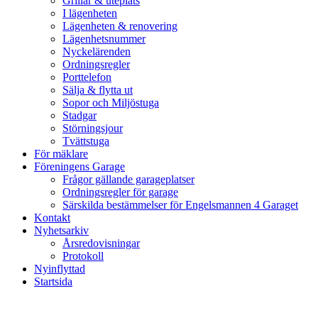
Grillar & uteplats
I lägenheten
Lägenheten & renovering
Lägenhetsnummer
Nyckelärenden
Ordningsregler
Porttelefon
Sälja & flytta ut
Sopor och Miljöstuga
Stadgar
Störningsjour
Tvättstuga
För mäklare
Föreningens Garage
Frågor gällande garageplatser
Ordningsregler för garage
Särskilda bestämmelser för Engelsmannen 4 Garaget
Kontakt
Nyhetsarkiv
Årsredovisningar
Protokoll
Nyinflyttad
Startsida