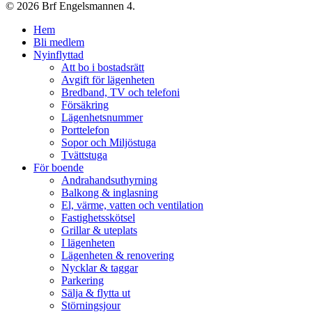
© 2026 Brf Engelsmannen 4.
Close
Hem
Menu
Bli medlem
Nyinflyttad
Att bo i bostadsrätt
Avgift för lägenheten
Bredband, TV och telefoni
Försäkring
Lägenhetsnummer
Porttelefon
Sopor och Miljöstuga
Tvättstuga
För boende
Andrahandsuthyrning
Balkong & inglasning
El, värme, vatten och ventilation
Fastighetsskötsel
Grillar & uteplats
I lägenheten
Lägenheten & renovering
Nycklar & taggar
Parkering
Sälja & flytta ut
Störningsjour