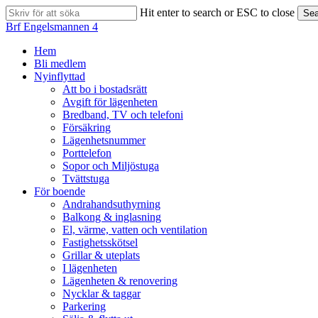
Skip
Hit enter to search or ESC to close
Sea
to
Close
Brf Engelsmannen 4
main
Search
content
search
Menu
Hem
Bli medlem
Nyinflyttad
Att bo i bostadsrätt
Avgift för lägenheten
Bredband, TV och telefoni
Försäkring
Lägenhetsnummer
Porttelefon
Sopor och Miljöstuga
Tvättstuga
För boende
Andrahandsuthyrning
Balkong & inglasning
El, värme, vatten och ventilation
Fastighetsskötsel
Grillar & uteplats
I lägenheten
Lägenheten & renovering
Nycklar & taggar
Parkering