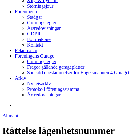
Sälja & flytta ut
Störningsjour
Föreningen
Stadgar
Ordningsregler
Årsredovisningar
GDPR
För mäklare
Kontakt
Felanmälan
Föreningens Garage
Ordningsregler
Frågor gällande garageplatser
Särskilda bestämmelser för Engelsmannen 4 Garaget
Arkiv
Nyhetsarkiv
Protokoll föreningsstämma
Årsredovisningar
search
Allmänt
Rättelse lägenhetsnummer