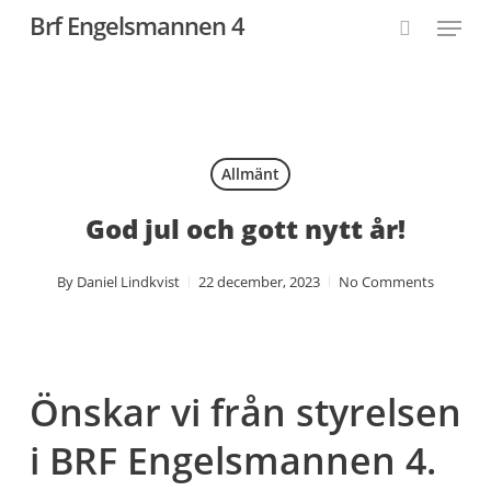
Skip
Menu
Brf Engelsmannen 4
to
search
main
content
Allmänt
God jul och gott nytt år!
By
Daniel Lindkvist
22 december, 2023
No Comments
Önskar vi från styrelsen
i BRF Engelsmannen 4.