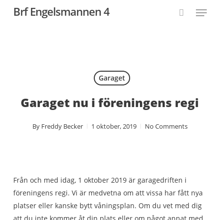
Skip
Menu
Brf Engelsmannen 4
to
search
main
content
Garaget
Garaget nu i föreningens regi
By
Freddy Becker
1 oktober, 2019
No Comments
Från och med idag, 1 oktober 2019 är garagedriften i
föreningens regi. Vi är medvetna om att vissa har fått nya
platser eller kanske bytt våningsplan. Om du vet med dig
att du inte kommer åt din plats eller om något annat med