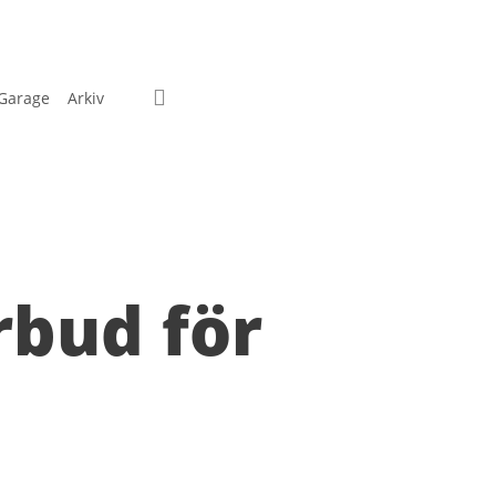
search
Garage
Arkiv
rbud för