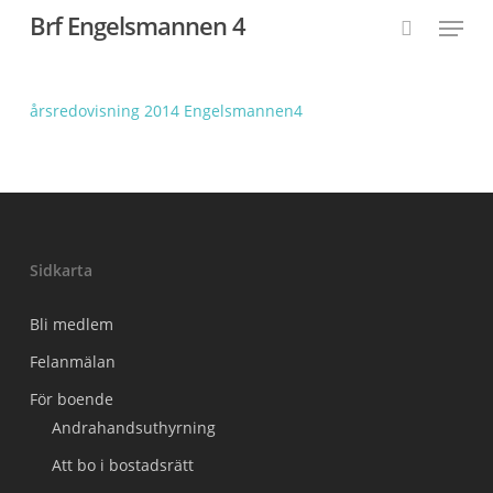
Skip
Menu
Brf Engelsmannen 4
to
search
Close
main
Menu
content
årsredovisning 2014 Engelsmannen4
Sidkarta
Bli medlem
Felanmälan
För boende
Andrahandsuthyrning
Att bo i bostadsrätt