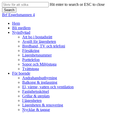
Skip
Hit enter to search or ESC to close
to
Close
Search
main
Close
Brf Engelsmannen 4
Menu
content
Search
search
Menu
Hem
Bli medlem
Nyinflyttad
Att bo i bostadsrätt
Avgift för lägenheten
Bredband, TV och telefoni
Försäkring
Lägenhetsnummer
Porttelefon
Sopor och Miljöstuga
Tvättstuga
För boende
Andrahandsuthyrning
Balkong & inglasning
El, värme, vatten och ventilation
Fastighetsskötsel
Grillar & uteplats
I lägenheten
Lägenheten & renovering
Nycklar & taggar