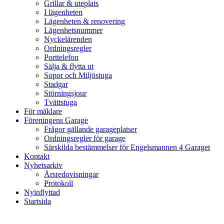
Grillar & uteplats
I lägenheten
Lägenheten & renovering
Lägenhetsnummer
Nyckelärenden
Ordningsregler
Porttelefon
Sälja & flytta ut
Sopor och Miljöstuga
Stadgar
Störningsjour
Tvättstuga
För mäklare
Föreningens Garage
Frågor gällande garageplatser
Ordningsregler för garage
Särskilda bestämmelser för Engelsmannen 4 Garaget
Kontakt
Nyhetsarkiv
Årsredovisningar
Protokoll
Nyinflyttad
Startsida