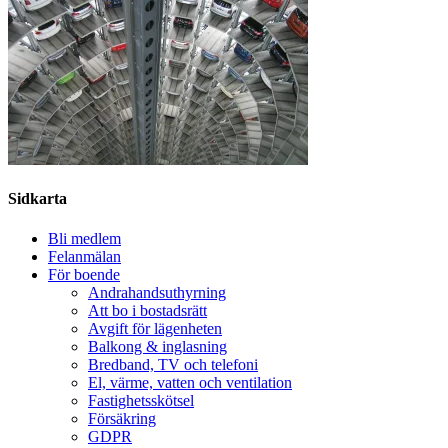
Sidkarta
Bli medlem
Felanmälan
För boende
Andrahandsuthyrning
Att bo i bostadsrätt
Avgift för lägenheten
Balkong & inglasning
Bredband, TV och telefoni
El, värme, vatten och ventilation
Fastighetsskötsel
Försäkring
GDPR