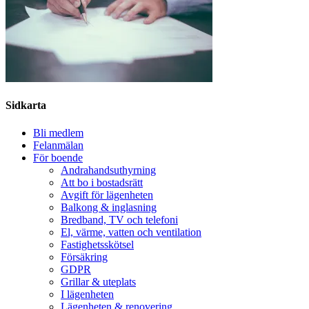
Sidkarta
Bli medlem
Felanmälan
För boende
Andrahandsuthyrning
Att bo i bostadsrätt
Avgift för lägenheten
Balkong & inglasning
Bredband, TV och telefoni
El, värme, vatten och ventilation
Fastighetsskötsel
Försäkring
GDPR
Grillar & uteplats
I lägenheten
Lägenheten & renovering