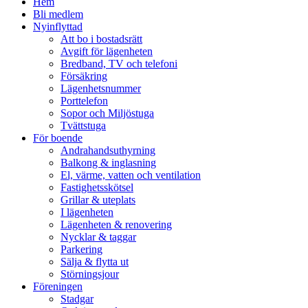
Close
Hem
Menu
Bli medlem
Nyinflyttad
Att bo i bostadsrätt
Avgift för lägenheten
Bredband, TV och telefoni
Försäkring
Lägenhetsnummer
Porttelefon
Sopor och Miljöstuga
Tvättstuga
För boende
Andrahandsuthyrning
Balkong & inglasning
El, värme, vatten och ventilation
Fastighetsskötsel
Grillar & uteplats
I lägenheten
Lägenheten & renovering
Nycklar & taggar
Parkering
Sälja & flytta ut
Störningsjour
Föreningen
Stadgar