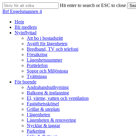
Skip
Hit enter to search or ESC to close
Sea
to
Close
Brf Engelsmannen 4
main
Search
content
search
Menu
Hem
Bli medlem
Nyinflyttad
Att bo i bostadsrätt
Avgift för lägenheten
Bredband, TV och telefoni
Försäkring
Lägenhetsnummer
Porttelefon
Sopor och Miljöstuga
Tvättstuga
För boende
Andrahandsuthyrning
Balkong & inglasning
El, värme, vatten och ventilation
Fastighetsskötsel
Grillar & uteplats
I lägenheten
Lägenheten & renovering
Nycklar & taggar
Parkering