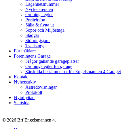
Lägenhetsnummer
Nyckelärenden
Ordningsregler
Porttelefon
Sälja & flytta ut
Sopor och Miljöstuga
Stadgar
Störningsjour
Tvättstuga
För mäklare
Föreningens Garage
Frågor gällande garageplatser
Ordningsregler för garage
Särskilda bestämmelser för Engelsmannen 4 Garaget
Kontakt
Nyhetsarkiv
Årsredovisningar
Protokoll
Nyinflyttad
Startsida
© 2026 Brf Engelsmannen 4.