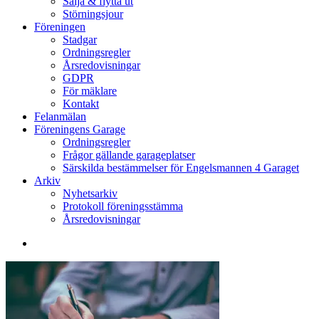
Sälja & flytta ut
Störningsjour
Föreningen
Stadgar
Ordningsregler
Årsredovisningar
GDPR
För mäklare
Kontakt
Felanmälan
Föreningens Garage
Ordningsregler
Frågor gällande garageplatser
Särskilda bestämmelser för Engelsmannen 4 Garaget
Arkiv
Nyhetsarkiv
Protokoll föreningsstämma
Årsredovisningar
search