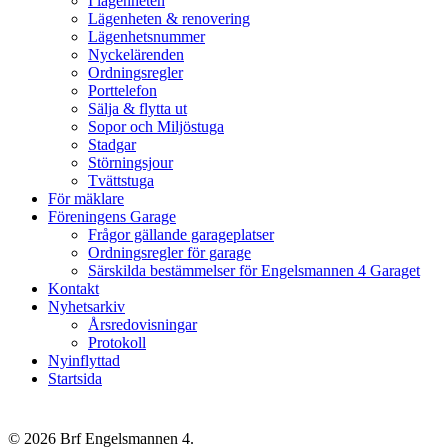
I lägenheten
Lägenheten & renovering
Lägenhetsnummer
Nyckelärenden
Ordningsregler
Porttelefon
Sälja & flytta ut
Sopor och Miljöstuga
Stadgar
Störningsjour
Tvättstuga
För mäklare
Föreningens Garage
Frågor gällande garageplatser
Ordningsregler för garage
Särskilda bestämmelser för Engelsmannen 4 Garaget
Kontakt
Nyhetsarkiv
Årsredovisningar
Protokoll
Nyinflyttad
Startsida
© 2026 Brf Engelsmannen 4.