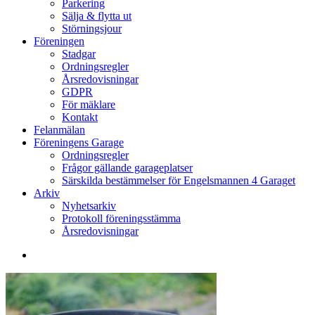
Parkering
Sälja & flytta ut
Störningsjour
Föreningen
Stadgar
Ordningsregler
Årsredovisningar
GDPR
För mäklare
Kontakt
Felanmälan
Föreningens Garage
Ordningsregler
Frågor gällande garageplatser
Särskilda bestämmelser för Engelsmannen 4 Garaget
Arkiv
Nyhetsarkiv
Protokoll föreningsstämma
Årsredovisningar
search