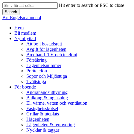
Skip
Hit enter to search or ESC to close
to
Search
main
Close
Brf Engelsmannen 4
content
Search
search
Menu
Hem
Bli medlem
Nyinflyttad
Att bo i bostadsrätt
Avgift för lägenheten
Bredband, TV och telefoni
Försäkring
Lägenhetsnummer
Porttelefon
Sopor och Miljöstuga
Tvättstuga
För boende
Andrahandsuthyrning
Balkong & inglasning
El, värme, vatten och ventilation
Fastighetsskötsel
Grillar & uteplats
I lägenheten
Lägenheten & renovering
Nycklar & taggar