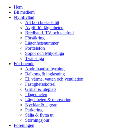
Close
Hem
Menu
Bli medlem
Nyinflyttad
Att bo i bostadsrätt
Avgift för lägenheten
Bredband, TV och telefoni
Försäkring
Lägenhetsnummer
Porttelefon
Sopor och Miljöstuga
Tvättstuga
För boende
Andrahandsuthyrning
Balkong & inglasning
El, värme, vatten och ventilation
Fastighetsskötsel
Grillar & uteplats
I lägenheten
Lägenheten & renovering
Nycklar & taggar
Parkering
Sälja & flytta ut
Störningsjour
Föreningen