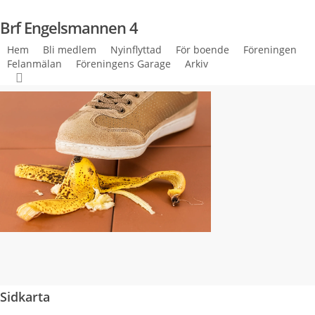
Skip
Brf Engelsmannen 4
to
main
Hem
Bli medlem
Nyinflyttad
För boende
Föreningen
content
Felanmälan
Föreningens Garage
Arkiv
search
Sidkarta