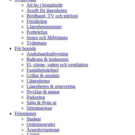
Att bo i bostadsrätt
Avgift för lägenheten
Bredband, TV och telefoni
Försäkring
Lägenhetsnummer
Porttelefon
Sopor och Miljöstuga
Tvättstuga
För boende
Andrahandsuthyrning
Balkong & inglasning
El, värme, vatten och ventilation
Fastighetsskötsel
Grillar & uteplats
I lägenheten
Lägenheten & renovering
Nycklar & taggar
Parkering
Sälja & flytta ut
Störningsjour
Föreningen
Stadgar
Ordningsregler
Årsredovisningar