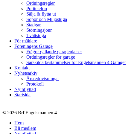
Ordningsregler
Porttelefon
Sälja & flytta ut
Sopor och Miljöstuga
Stadgar
Störningsjour
Tvättstuga
För mäklare
Föreningens Garage
Frågor gällande garageplatser
Ordningsregler för garage
Särskilda bestämmelser för Engelsmannen 4 Garaget
Kontakt
Nyhetsarkiv
Årsredovisningar
Protokoll
Nyinflyttad
Startsida
© 2026 Brf Engelsmannen 4.
Close
Hem
Menu
Bli medlem
Nyinflyttad