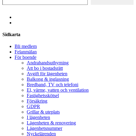
Share
Sidkarta
Bli medlem
Felanmälan
För boende
Andrahandsuthyrning
Att bo i bostadsrätt
Avgift för lägenheten
Balkong & inglasning
Bredband, TV och telefoni
El, värme, vatten och ventilation
Fastighetsskötsel
Försäkring
GDPR
Grillar & uteplats
I lägenheten
Lägenheten & renovering
Lägenhetsnummer
Nyckelärenden