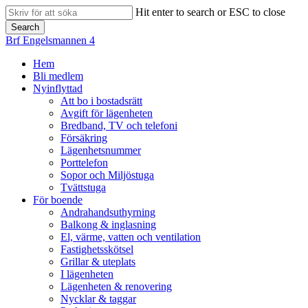
Skip
Hit enter to search or ESC to close
to
Search
main
Close
Brf Engelsmannen 4
content
Search
search
Menu
Hem
Bli medlem
Nyinflyttad
Att bo i bostadsrätt
Avgift för lägenheten
Bredband, TV och telefoni
Försäkring
Lägenhetsnummer
Porttelefon
Sopor och Miljöstuga
Tvättstuga
För boende
Andrahandsuthyrning
Balkong & inglasning
El, värme, vatten och ventilation
Fastighetsskötsel
Grillar & uteplats
I lägenheten
Lägenheten & renovering
Nycklar & taggar