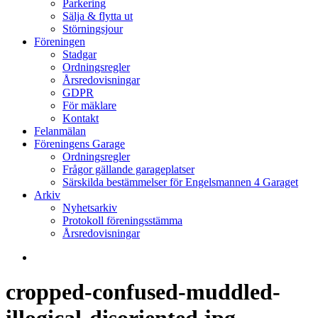
Parkering
Sälja & flytta ut
Störningsjour
Föreningen
Stadgar
Ordningsregler
Årsredovisningar
GDPR
För mäklare
Kontakt
Felanmälan
Föreningens Garage
Ordningsregler
Frågor gällande garageplatser
Särskilda bestämmelser för Engelsmannen 4 Garaget
Arkiv
Nyhetsarkiv
Protokoll föreningsstämma
Årsredovisningar
search
cropped-confused-muddled-