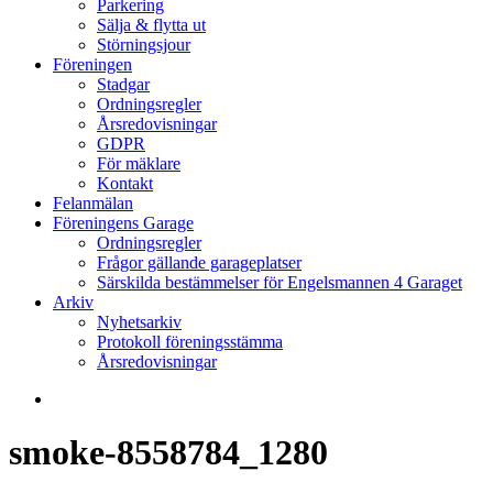
Parkering
Sälja & flytta ut
Störningsjour
Föreningen
Stadgar
Ordningsregler
Årsredovisningar
GDPR
För mäklare
Kontakt
Felanmälan
Föreningens Garage
Ordningsregler
Frågor gällande garageplatser
Särskilda bestämmelser för Engelsmannen 4 Garaget
Arkiv
Nyhetsarkiv
Protokoll föreningsstämma
Årsredovisningar
search
smoke-8558784_1280