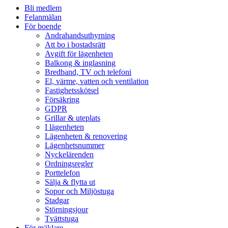
Bli medlem
Felanmälan
För boende
Andrahandsuthyrning
Att bo i bostadsrätt
Avgift för lägenheten
Balkong & inglasning
Bredband, TV och telefoni
El, värme, vatten och ventilation
Fastighetsskötsel
Försäkring
GDPR
Grillar & uteplats
I lägenheten
Lägenheten & renovering
Lägenhetsnummer
Nyckelärenden
Ordningsregler
Porttelefon
Sälja & flytta ut
Sopor och Miljöstuga
Stadgar
Störningsjour
Tvättstuga
För mäklare