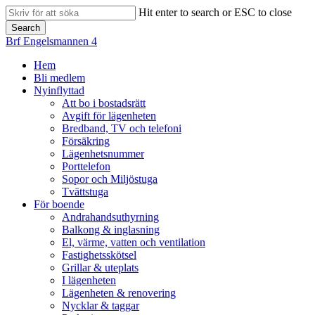
Skip
Hit enter to search or ESC to close
to
Search
main
Close
Brf Engelsmannen 4
content
Search
search
Menu
Hem
Bli medlem
Nyinflyttad
Att bo i bostadsrätt
Avgift för lägenheten
Bredband, TV och telefoni
Försäkring
Lägenhetsnummer
Porttelefon
Sopor och Miljöstuga
Tvättstuga
För boende
Andrahandsuthyrning
Balkong & inglasning
El, värme, vatten och ventilation
Fastighetsskötsel
Grillar & uteplats
I lägenheten
Lägenheten & renovering
Nycklar & taggar