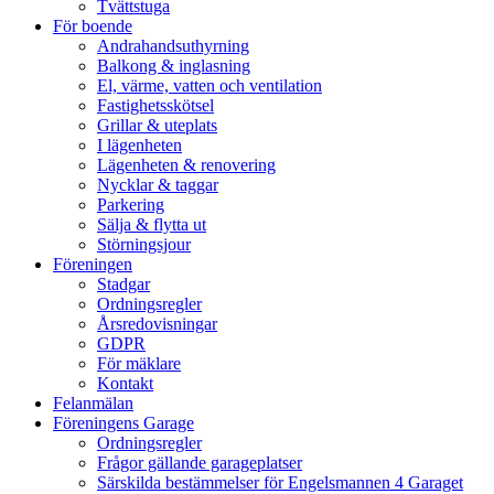
Tvättstuga
För boende
Andrahandsuthyrning
Balkong & inglasning
El, värme, vatten och ventilation
Fastighetsskötsel
Grillar & uteplats
I lägenheten
Lägenheten & renovering
Nycklar & taggar
Parkering
Sälja & flytta ut
Störningsjour
Föreningen
Stadgar
Ordningsregler
Årsredovisningar
GDPR
För mäklare
Kontakt
Felanmälan
Föreningens Garage
Ordningsregler
Frågor gällande garageplatser
Särskilda bestämmelser för Engelsmannen 4 Garaget