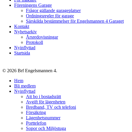
Föreningens Garage
Frågor gällande garageplatser
Ordningsregler för garage
Särskilda bestämmelser för Engelsmannen 4 Garaget
Kontakt
Nyhetsarkiv
Årsredovisningar
Protokoll
Nyinflyttad
Startsida
© 2026 Brf Engelsmannen 4.
Close
Hem
Menu
Bli medlem
Nyinflyttad
Att bo i bostadsrätt
Avgift för lägenheten
Bredband, TV och telefoni
Försäkring
Lägenhetsnummer
Porttelefon
Sopor och Miljöstuga