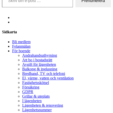
Prenumerera
Share
Sidkarta
Bli medlem
Felanmälan
För boende
Andrahandsuthyrning
Att bo i bostadsrätt
Avgift för lägenheten
Balkong & inglasning
Bredband, TV och telefoni
El, värme, vatten och ventilation
Fastighetsskötsel
Försäkring
GDPR
Grillar & uteplats
I lägenheten
Lägenheten & renovering
Lägenhetsnummer