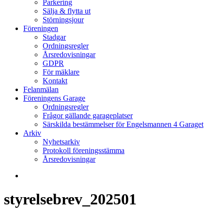
Parkering
Sälja & flytta ut
Störningsjour
Föreningen
Stadgar
Ordningsregler
Årsredovisningar
GDPR
För mäklare
Kontakt
Felanmälan
Föreningens Garage
Ordningsregler
Frågor gällande garageplatser
Särskilda bestämmelser för Engelsmannen 4 Garaget
Arkiv
Nyhetsarkiv
Protokoll föreningsstämma
Årsredovisningar
search
styrelsebrev_202501