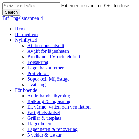
Skip
Hit enter to search or ESC to close
to
Search
main
Close
Brf Engelsmannen 4
content
Search
search
Menu
Hem
Bli medlem
Nyinflyttad
Att bo i bostadsrätt
Avgift för lägenheten
Bredband, TV och telefoni
Försäkring
Lägenhetsnummer
Porttelefon
Sopor och Miljöstuga
Tvättstuga
För boende
Andrahandsuthyrning
Balkong & inglasning
El, värme, vatten och ventilation
Fastighetsskötsel
Grillar & uteplats
I lägenheten
Lägenheten & renovering
Nycklar & taggar