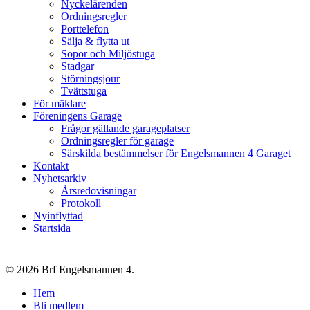
Nyckelärenden
Ordningsregler
Porttelefon
Sälja & flytta ut
Sopor och Miljöstuga
Stadgar
Störningsjour
Tvättstuga
För mäklare
Föreningens Garage
Frågor gällande garageplatser
Ordningsregler för garage
Särskilda bestämmelser för Engelsmannen 4 Garaget
Kontakt
Nyhetsarkiv
Årsredovisningar
Protokoll
Nyinflyttad
Startsida
© 2026 Brf Engelsmannen 4.
Close
Hem
Menu
Bli medlem