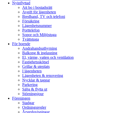
Nyinflyttad
Att bo i bostadsrätt
Avgift för lägenheten
Bredband, TV och telefoni
Försäkring
Lägenhetsnummer
Porttelefon
Sopor och Miljöstuga
Tvättstuga
För boende
Andrahandsuthyrning
Balkong & inglasning
El, värme, vatten och ventilation
Fastighetsskötsel
Grillar & uteplats
I lägenheten
Lägenheten & renovering
Nycklar & taggar
Parkering
Sälja & flytta ut
Störningsjour
Föreningen
Stadgar
Ordningsregler
Årsredovisningar