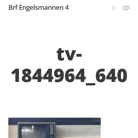
Skip
Menu
Brf Engelsmannen 4
to
search
Close
main
Menu
content
tv-
1844964_640