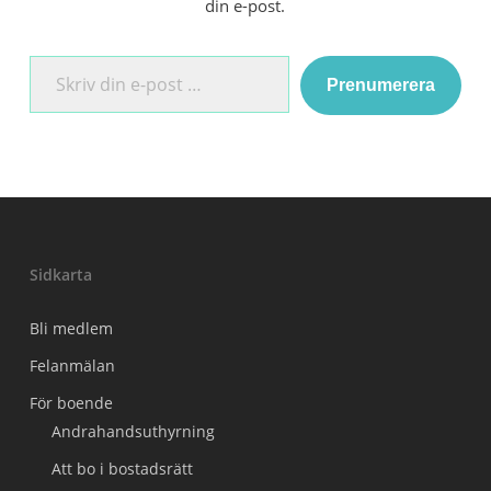
din e-post.
Skriv din e-post …
Prenumerera
Sidkarta
Bli medlem
Felanmälan
För boende
Andrahandsuthyrning
Att bo i bostadsrätt