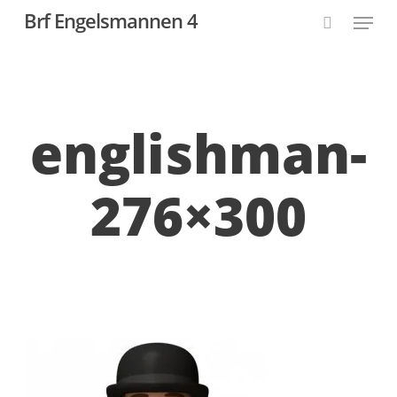
Skip
Menu
Brf Engelsmannen 4
to
search
main
content
englishman-
276×300