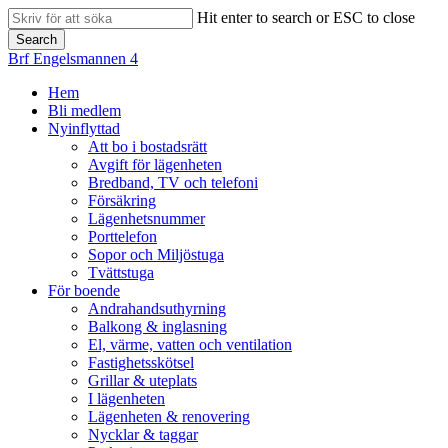
Skip
Hit enter to search or ESC to close
to
Search
main
Close
Brf Engelsmannen 4
content
Search
search
Menu
Hem
Bli medlem
Nyinflyttad
Att bo i bostadsrätt
Avgift för lägenheten
Bredband, TV och telefoni
Försäkring
Lägenhetsnummer
Porttelefon
Sopor och Miljöstuga
Tvättstuga
För boende
Andrahandsuthyrning
Balkong & inglasning
El, värme, vatten och ventilation
Fastighetsskötsel
Grillar & uteplats
I lägenheten
Lägenheten & renovering
Nycklar & taggar