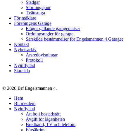
Stadgar
Störningsjour
Tvättstuga
För mäklare
Föreningens Garage
Frågor gällande garageplatser
Ordningsregler för garage
Särskilda bestämmelser för Engelsmannen 4 Garaget
Kontakt
Nyhetsarkiv
Årsredovisningar
Protokoll
Nyinflyttad
Startsida
© 2026 Brf Engelsmannen 4.
Close
Hem
Menu
Bli medlem
Nyinflyttad
Att bo i bostadsrätt
Avgift för lägenheten
Bredband, TV och telefoni
Försäkring