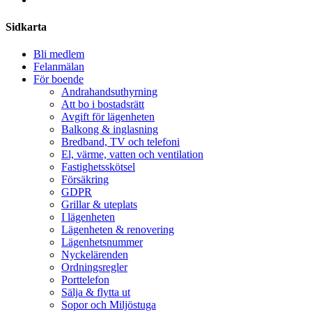
Share
Sidkarta
Bli medlem
Felanmälan
För boende
Andrahandsuthyrning
Att bo i bostadsrätt
Avgift för lägenheten
Balkong & inglasning
Bredband, TV och telefoni
El, värme, vatten och ventilation
Fastighetsskötsel
Försäkring
GDPR
Grillar & uteplats
I lägenheten
Lägenheten & renovering
Lägenhetsnummer
Nyckelärenden
Ordningsregler
Porttelefon
Sälja & flytta ut
Sopor och Miljöstuga