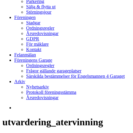
Parkering
Sälja & flytta ut
Störningsjour
Föreningen
Stadgar
Ordningsregler
Årsredovisningar
GDPR
För mäklare
Kontakt
Felanmälan
Föreningens Garage
Ordningsregler
Frågor gällande garageplatser
Särskilda bestämmelser för Engelsmannen 4 Garaget
Arkiv
Nyhetsarkiv
Protokoll föreningsstämma
Årsredovisningar
search
utvardering_atervinning