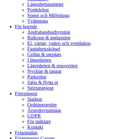
Lägenhetsnummer
Porttelefon
Sopor och Miljöstuga
Tvättstuga
För boende
Andrahandsuthyrning
Balkong & inglasning
El, värme, vatten och ventilation
Fastighetsskötsel
Grillar & uteplats
I lägenheten
Lägenheten & renovering
Nycklar & taggar
Parkering
Sälja & flytta ut
Störningsjour
Föreningen
Stadgar
Ordningsregler
Årsredovisningar
GDPR
För mäklare
Kontakt
Felanmälan
Föreningens Garage