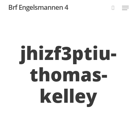
Skip
Menu
Brf Engelsmannen 4
to
search
Close
main
Menu
content
jhizf3ptiu-
thomas-
kelley