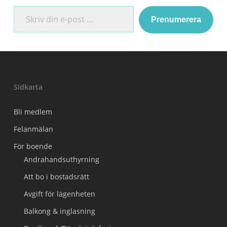
Skriv din e-post …
Prenumerera
Sidkarta
Bli medlem
Felanmälan
För boende
Andrahandsuthyrning
Att bo i bostadsrätt
Avgift för lägenheten
Balkong & inglasning