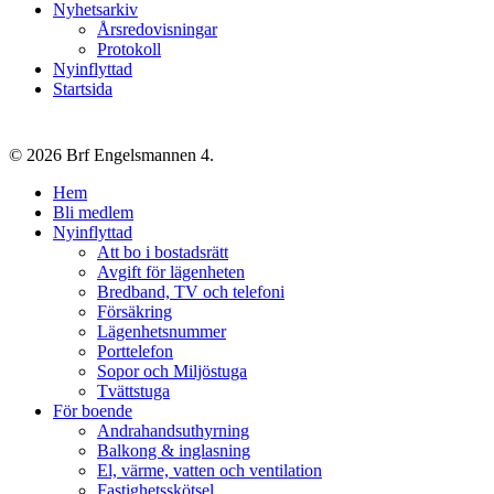
Nyhetsarkiv
Årsredovisningar
Protokoll
Nyinflyttad
Startsida
© 2026 Brf Engelsmannen 4.
Close
Hem
Menu
Bli medlem
Nyinflyttad
Att bo i bostadsrätt
Avgift för lägenheten
Bredband, TV och telefoni
Försäkring
Lägenhetsnummer
Porttelefon
Sopor och Miljöstuga
Tvättstuga
För boende
Andrahandsuthyrning
Balkong & inglasning
El, värme, vatten och ventilation
Fastighetsskötsel