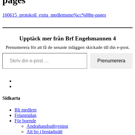
pages
160615_protokoll_extra_medlemsmo%cc%88te-pages
Upptäck mer från Brf Engelsmannen 4
Prenumerera för att få de senaste inläggen skickade till din e-post.
Skriv din e-post …
Prenumerera
Share
Sidkarta
Bli medlem
Felanmälan
För boende
Andrahandsuthyrning
Att bo i bostadsrätt