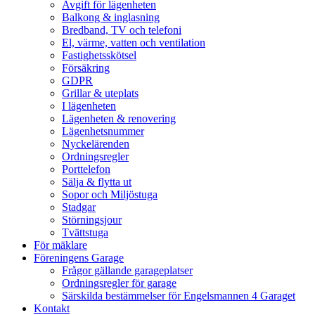
Avgift för lägenheten
Balkong & inglasning
Bredband, TV och telefoni
El, värme, vatten och ventilation
Fastighetsskötsel
Försäkring
GDPR
Grillar & uteplats
I lägenheten
Lägenheten & renovering
Lägenhetsnummer
Nyckelärenden
Ordningsregler
Porttelefon
Sälja & flytta ut
Sopor och Miljöstuga
Stadgar
Störningsjour
Tvättstuga
För mäklare
Föreningens Garage
Frågor gällande garageplatser
Ordningsregler för garage
Särskilda bestämmelser för Engelsmannen 4 Garaget
Kontakt