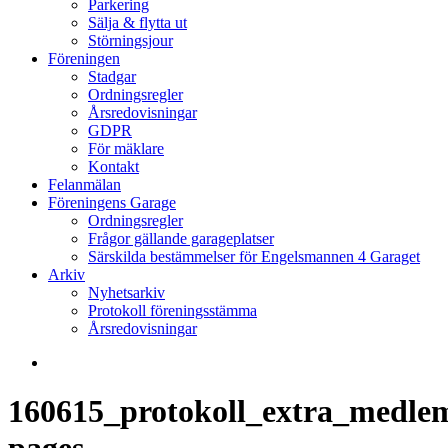
Parkering
Sälja & flytta ut
Störningsjour
Föreningen
Stadgar
Ordningsregler
Årsredovisningar
GDPR
För mäklare
Kontakt
Felanmälan
Föreningens Garage
Ordningsregler
Frågor gällande garageplatser
Särskilda bestämmelser för Engelsmannen 4 Garaget
Arkiv
Nyhetsarkiv
Protokoll föreningsstämma
Årsredovisningar
search
160615_protokoll_extra_medl