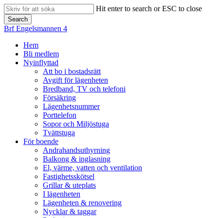
Skip
Hit enter to search or ESC to close
to
Search
main
Close
Brf Engelsmannen 4
content
Search
search
Menu
Hem
Bli medlem
Nyinflyttad
Att bo i bostadsrätt
Avgift för lägenheten
Bredband, TV och telefoni
Försäkring
Lägenhetsnummer
Porttelefon
Sopor och Miljöstuga
Tvättstuga
För boende
Andrahandsuthyrning
Balkong & inglasning
El, värme, vatten och ventilation
Fastighetsskötsel
Grillar & uteplats
I lägenheten
Lägenheten & renovering
Nycklar & taggar