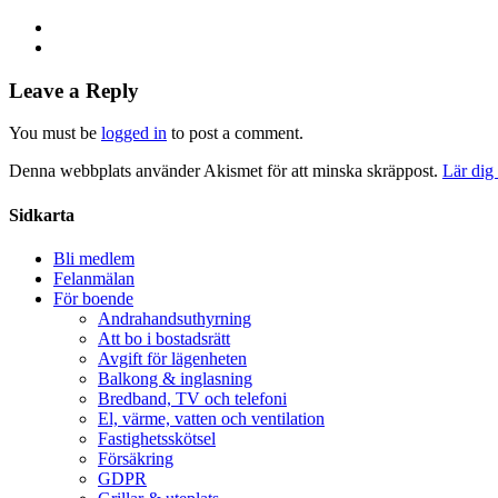
Leave a Reply
You must be
logged in
to post a comment.
Denna webbplats använder Akismet för att minska skräppost.
Lär dig
Share
Sidkarta
Bli medlem
Felanmälan
För boende
Andrahandsuthyrning
Att bo i bostadsrätt
Avgift för lägenheten
Balkong & inglasning
Bredband, TV och telefoni
El, värme, vatten och ventilation
Fastighetsskötsel
Försäkring
GDPR