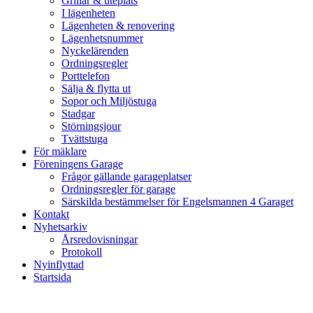
Grillar & uteplats
I lägenheten
Lägenheten & renovering
Lägenhetsnummer
Nyckelärenden
Ordningsregler
Porttelefon
Sälja & flytta ut
Sopor och Miljöstuga
Stadgar
Störningsjour
Tvättstuga
För mäklare
Föreningens Garage
Frågor gällande garageplatser
Ordningsregler för garage
Särskilda bestämmelser för Engelsmannen 4 Garaget
Kontakt
Nyhetsarkiv
Årsredovisningar
Protokoll
Nyinflyttad
Startsida