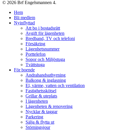
© 2026 Brf Engelsmannen 4.
Close
Hem
Menu
Bli medlem
Nyinflyttad
Att bo i bostadsrätt
Avgift för lägenheten
Bredband, TV och telefoni
Försäkring
Lägenhetsnummer
Porttelefon
Sopor och Miljöstuga
Tvättstuga
För boende
Andrahandsuthyrning
Balkong & inglasning
El, värme, vatten och ventilation
Fastighetsskötsel
Grillar & uteplats
I lägenheten
Lägenheten & renovering
Nycklar & taggar
Parkering
Sälja & flytta ut
Störningsjour