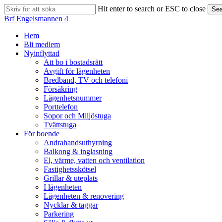
Skip
Hit enter to search or ESC to close
Sea
to
Close
Brf Engelsmannen 4
main
Search
content
search
Menu
Hem
Bli medlem
Nyinflyttad
Att bo i bostadsrätt
Avgift för lägenheten
Bredband, TV och telefoni
Försäkring
Lägenhetsnummer
Porttelefon
Sopor och Miljöstuga
Tvättstuga
För boende
Andrahandsuthyrning
Balkong & inglasning
El, värme, vatten och ventilation
Fastighetsskötsel
Grillar & uteplats
I lägenheten
Lägenheten & renovering
Nycklar & taggar
Parkering