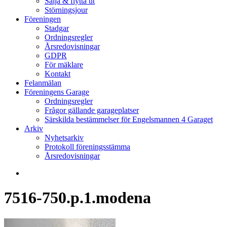
Sälja & flytta ut
Störningsjour
Föreningen
Stadgar
Ordningsregler
Årsredovisningar
GDPR
För mäklare
Kontakt
Felanmälan
Föreningens Garage
Ordningsregler
Frågor gällande garageplatser
Särskilda bestämmelser för Engelsmannen 4 Garaget
Arkiv
Nyhetsarkiv
Protokoll föreningsstämma
Årsredovisningar
search
7516-750.p.1.modena