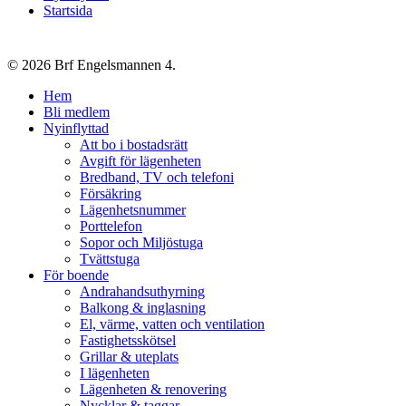
Startsida
© 2026 Brf Engelsmannen 4.
Close
Hem
Menu
Bli medlem
Nyinflyttad
Att bo i bostadsrätt
Avgift för lägenheten
Bredband, TV och telefoni
Försäkring
Lägenhetsnummer
Porttelefon
Sopor och Miljöstuga
Tvättstuga
För boende
Andrahandsuthyrning
Balkong & inglasning
El, värme, vatten och ventilation
Fastighetsskötsel
Grillar & uteplats
I lägenheten
Lägenheten & renovering
Nycklar & taggar