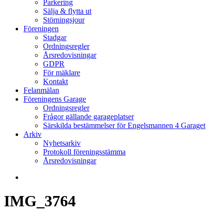
Parkering
Sälja & flytta ut
Störningsjour
Föreningen
Stadgar
Ordningsregler
Årsredovisningar
GDPR
För mäklare
Kontakt
Felanmälan
Föreningens Garage
Ordningsregler
Frågor gällande garageplatser
Särskilda bestämmelser för Engelsmannen 4 Garaget
Arkiv
Nyhetsarkiv
Protokoll föreningsstämma
Årsredovisningar
search
IMG_3764