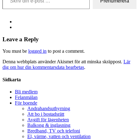
Prenumerera
Leave a Reply
You must be
logged in
to post a comment.
Denna webbplats använder Akismet för att minska skräppost.
Lär
dig om hur din kommentarsdata bearbetas
.
Share
Sidkarta
Bli medlem
Felanmälan
För boende
Andrahandsuthyrning
Att bo i bostadsrätt
Avgift för lägenheten
Balkong & inglasning
Bredband, TV och telefoni
El, värme, vatten och ventilation