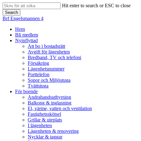
Skip
Hit enter to search or ESC to close
to
Search
main
Close
Brf Engelsmannen 4
content
Search
search
Menu
Hem
Bli medlem
Nyinflyttad
Att bo i bostadsrätt
Avgift för lägenheten
Bredband, TV och telefoni
Försäkring
Lägenhetsnummer
Porttelefon
Sopor och Miljöstuga
Tvättstuga
För boende
Andrahandsuthyrning
Balkong & inglasning
El, värme, vatten och ventilation
Fastighetsskötsel
Grillar & uteplats
I lägenheten
Lägenheten & renovering
Nycklar & taggar