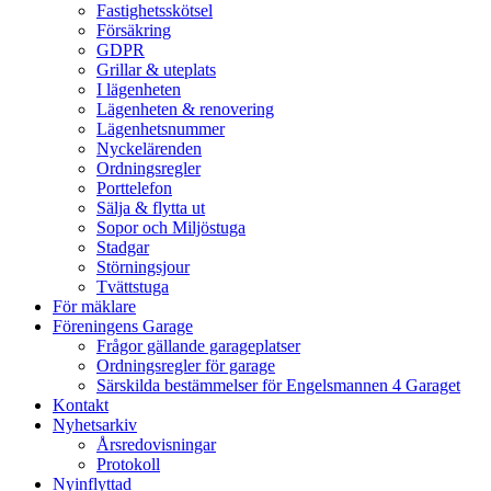
Fastighetsskötsel
Försäkring
GDPR
Grillar & uteplats
I lägenheten
Lägenheten & renovering
Lägenhetsnummer
Nyckelärenden
Ordningsregler
Porttelefon
Sälja & flytta ut
Sopor och Miljöstuga
Stadgar
Störningsjour
Tvättstuga
För mäklare
Föreningens Garage
Frågor gällande garageplatser
Ordningsregler för garage
Särskilda bestämmelser för Engelsmannen 4 Garaget
Kontakt
Nyhetsarkiv
Årsredovisningar
Protokoll
Nyinflyttad