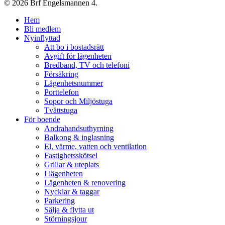
© 2026 Brf Engelsmannen 4.
Close
Hem
Menu
Bli medlem
Nyinflyttad
Att bo i bostadsrätt
Avgift för lägenheten
Bredband, TV och telefoni
Försäkring
Lägenhetsnummer
Porttelefon
Sopor och Miljöstuga
Tvättstuga
För boende
Andrahandsuthyrning
Balkong & inglasning
El, värme, vatten och ventilation
Fastighetsskötsel
Grillar & uteplats
I lägenheten
Lägenheten & renovering
Nycklar & taggar
Parkering
Sälja & flytta ut
Störningsjour