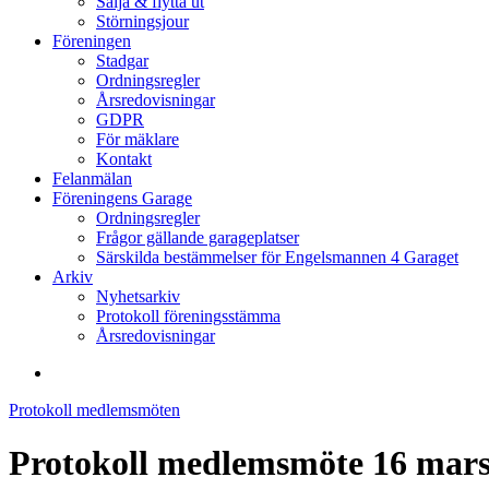
Sälja & flytta ut
Störningsjour
Föreningen
Stadgar
Ordningsregler
Årsredovisningar
GDPR
För mäklare
Kontakt
Felanmälan
Föreningens Garage
Ordningsregler
Frågor gällande garageplatser
Särskilda bestämmelser för Engelsmannen 4 Garaget
Arkiv
Nyhetsarkiv
Protokoll föreningsstämma
Årsredovisningar
search
Protokoll medlemsmöten
Protokoll medlemsmöte 16 mars