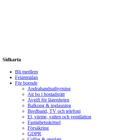
Share
Sidkarta
Bli medlem
Felanmälan
För boende
Andrahandsuthyrning
Att bo i bostadsrätt
Avgift för lägenheten
Balkong & inglasning
Bredband, TV och telefoni
El, värme, vatten och ventilation
Fastighetsskötsel
Försäkring
GDPR
Grillar & uteplats