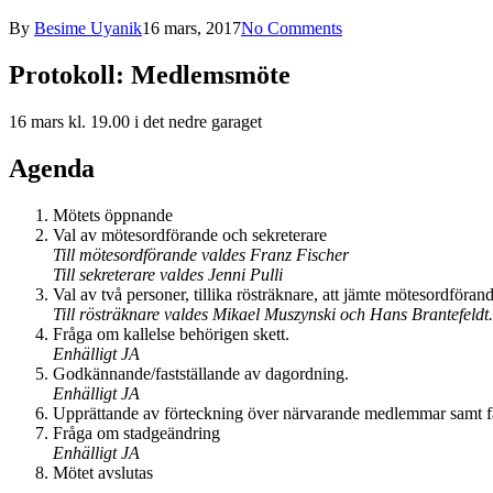
By
Besime Uyanik
16 mars, 2017
No Comments
Protokoll: Medlemsmöte
16 mars kl. 19.00 i det nedre garaget
Agenda
Mötets öppnande
Val av mötesordförande och sekreterare
Till mötesordförande valdes Franz Fischer
Till sekreterare valdes Jenni Pulli
Val av två personer, tillika rösträknare, att jämte mötesordförand
Till rösträknare valdes Mikael Muszynski och Hans Brantefeldt.
Fråga om kallelse behörigen skett.
Enhälligt JA
Godkännande/fastställande av dagordning.
Enhälligt JA
Upprättande av förteckning över närvarande medlemmar samt fa
Fråga om stadgeändring
Enhälligt JA
Mötet avslutas