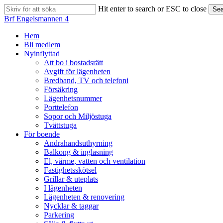
Skip
Hit enter to search or ESC to close
Sea
to
Close
Brf Engelsmannen 4
main
Search
content
search
Menu
Hem
Bli medlem
Nyinflyttad
Att bo i bostadsrätt
Avgift för lägenheten
Bredband, TV och telefoni
Försäkring
Lägenhetsnummer
Porttelefon
Sopor och Miljöstuga
Tvättstuga
För boende
Andrahandsuthyrning
Balkong & inglasning
El, värme, vatten och ventilation
Fastighetsskötsel
Grillar & uteplats
I lägenheten
Lägenheten & renovering
Nycklar & taggar
Parkering