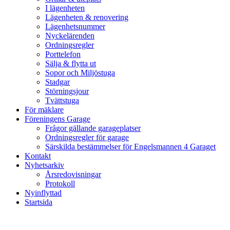
I lägenheten
Lägenheten & renovering
Lägenhetsnummer
Nyckelärenden
Ordningsregler
Porttelefon
Sälja & flytta ut
Sopor och Miljöstuga
Stadgar
Störningsjour
Tvättstuga
För mäklare
Föreningens Garage
Frågor gällande garageplatser
Ordningsregler för garage
Särskilda bestämmelser för Engelsmannen 4 Garaget
Kontakt
Nyhetsarkiv
Årsredovisningar
Protokoll
Nyinflyttad
Startsida